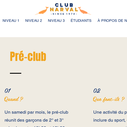
club
NARV
AL
-since
1978-
NIVEAU 1
NIVEAU 2
NIVEAU 3
ÉTUDIANTS
À PROPOS DE 
Pré-club
01
02
Quand ?
Que font-ils ?
Un samedi par mois, le pré-club
Une activité du p
réunit des garçons de 2° et 3°
inclure du sport,