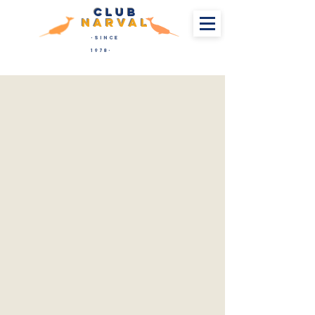
club
NARV
AL
-since
1978-